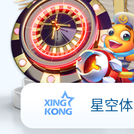
我们不会面向 14 周岁以下用
八、隐私政策的更新
当本政策有重大调整时，我们将
九、联系我们
如有任何隐私相关的问题，请发送邮件至：su
利用爱游戏app官