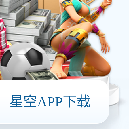
人可与我们联系处理。
应效率与数据稳定性。