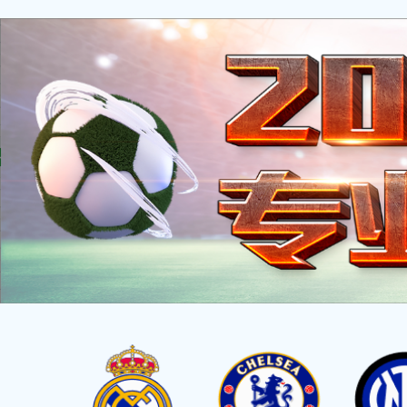
一、引言
爱游戏app官网平台为用户提
二、信息收集范围
我们可能收集以下信息：
注册信息：如手机号、昵称、