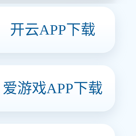
风控识别成功率
99.2%
欺诈行为识别
推荐平台
开云线上下载
乐动在线登录官网
开云体育·开云官方网站
乐动在线官网
开云体育
爱游戏手机入口官网