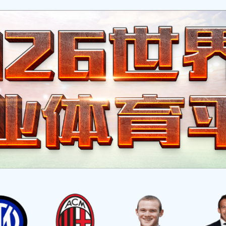
隐私政策
供便捷、实时的体育赛事内容，在保障服务体验的同时，我们高度重视
头像等基础资料