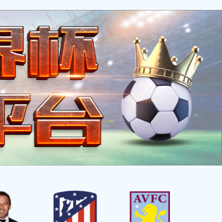
App
公司
体育
注册入口
简介
新闻
个人隐私保护。